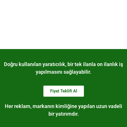
Van Sosyal Medya Kurulumu Yönetimi
SEM Reklam Ajansı
Furkan Sosyal Medya Kurulumu Yönetimi ve SEM Reklam Ajansı
olarak, Van’daki işletmelerin dijital dünyada güçlü, prestijli ve
yüksek dönüşümlü bir...
Tümünü Görüntüle
Doğru kullanılan yaratıcılık, bir tek ilanla on ilanlık iş
yapılmasını sağlayabilir.
Fiyat Teklifi Al
Her reklam, markanın kimliğine yapılan uzun vadeli
bir yatırımdır.