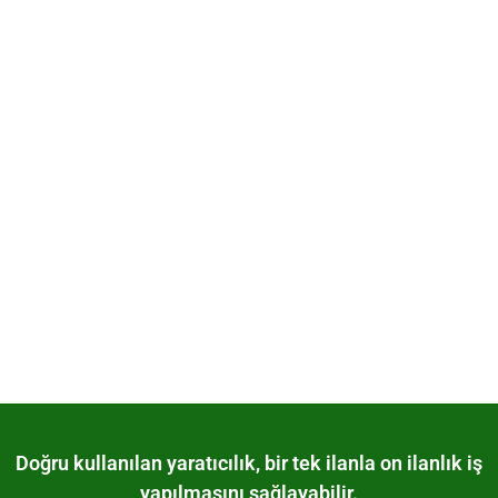
Selçuklu Sosyal Medya Kurulumu
Yönetimi SEM Reklam Ajansı
Konya Selçuklu’da dijital dünyadaki yerinizi sağlamlaştırmak,
markanızı hedef kitlenizle buluşturmak ve satışlarınızı katlamak
için profesyonel bir yol arkadaşı mı arıyorsunuz?...
Tümünü Görüntüle
Doğru kullanılan yaratıcılık, bir tek ilanla on ilanlık iş
yapılmasını sağlayabilir.